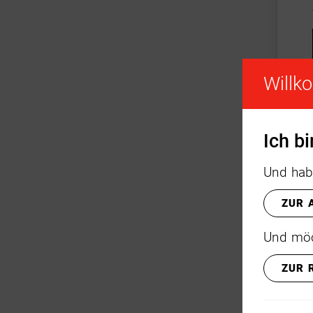
Willk
Ich b
Und hab
ZUR 
Und möc
ZUR 