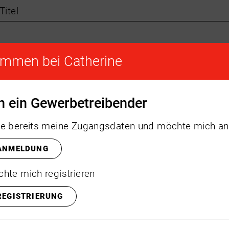
Titel
ommen bei Catherine
Vorname
*
in ein Gewerbetreibender
Familienname
*
e bereits meine Zugangsdaten und möchte mich a
ANMELDUNG
Firmenname
hte mich registrieren
REGISTRIERUNG
Straße
*