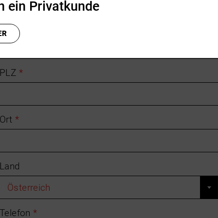
in ein Privatkunde
Haus-Nr.
*
ER
PLZ
*
Ort
*
Land
Österreich
Telefon
*