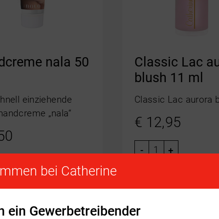
dcreme nala 50
Classic Lac a
blush 11 ml
hnell einziehende
Classic Lac aurora 
handcreme „nala“
€
12,95
50
-
+
+
ommen bei Catherine
in ein Gewerbetreibender