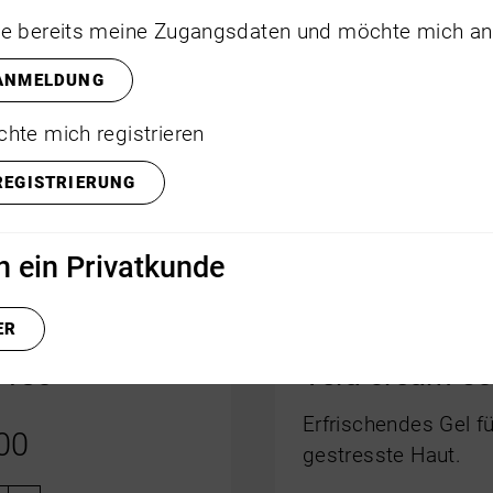
e bereits meine Zugangsdaten und möchte mich a
ANMELDUNG
hte mich registrieren
REGISTRIERUNG
in ein Privatkunde
ER
a Basic File
Hand Care Al
/180
Vera cream 50
Erfrischendes Gel fü
00
gestresste Haut.