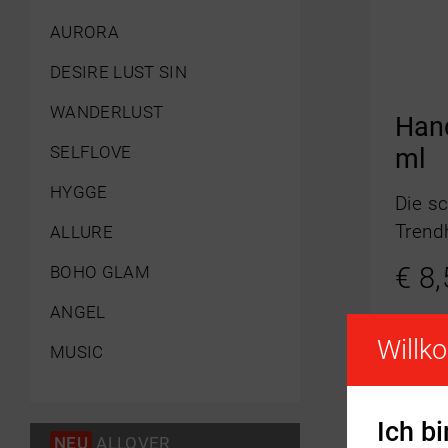
AURORA
DESIRE LUST SIN
WANDERLUST
Han
SELFLOVE
ml
HYGGE
Die sc
Trend
ALLURE
€
8,
BOHO GLAM
ANGEL
-
Willk
MUSIC
Ich b
NEU
ALLOVER