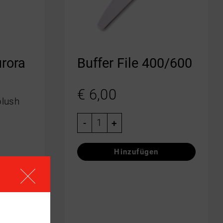
urora
Buffer File 400/600
€
6,00
blush
-
+