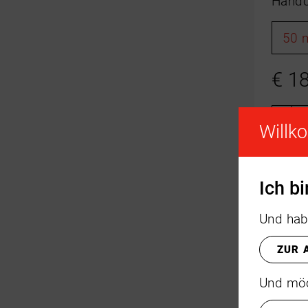
Handc
50 
€
18
-
Willk
Ich b
Und hab
ZUR 
Und möc