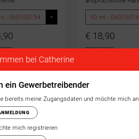
reme.
anspruchsvolle Hän
ml - 060100154
50 ml - 0601001
,90
€
18,90
+
-
+
ommen bei Catherine
in ein Gewerbetreibender
e bereits meine Zugangsdaten und möchte mich a
ANMELDUNG
hte mich registrieren