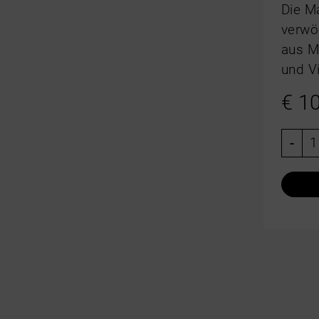
Die M
verwö
aus M
und V
€
10
-