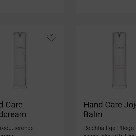
d Care
Hand Care Jo
dcream
Balm
nreduzierende
Reichhaltige Pflege 