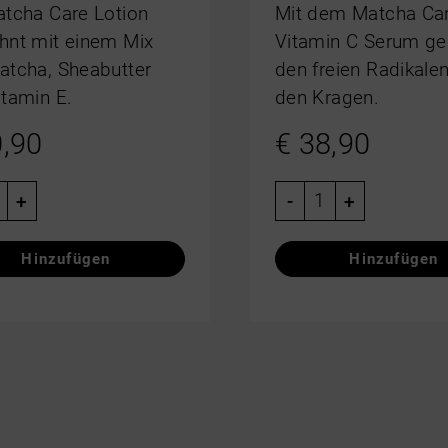
atcha Care Lotion
Mit dem Matcha Ca
hnt mit einem Mix
Vitamin C Serum ge
atcha, Sheabutter
den freien Radikale
itamin E.
den Kragen.
,90
€
38,90
+
-
+