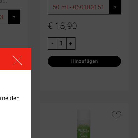
de.
50 ml - 060100151
63
€
18,90
-
+
nmelden