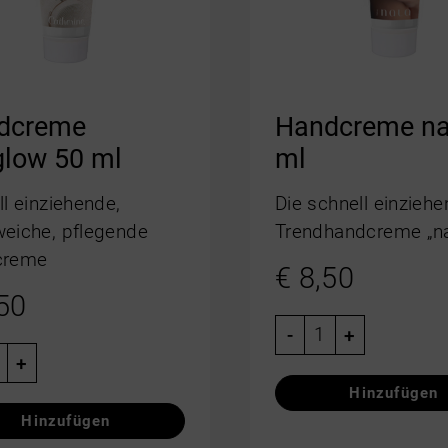
dcreme
Handcreme na
glow 50 ml
ml
l einziehende,
Die schnell einzieh
eiche, pflegende
Trendhandcreme „na
creme
€
8,50
50
-
+
+