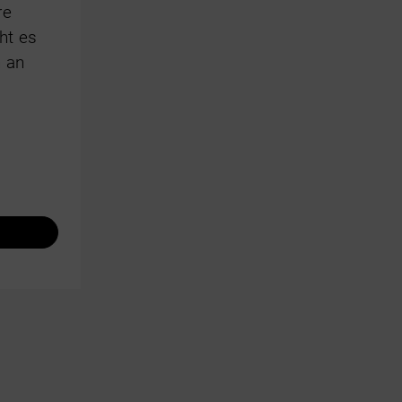
re
ht es
n an