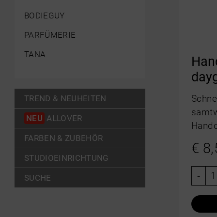
BODIEGUY
PARFÜMERIE
TANA
Han
day
Schnel
TREND & NEUHEITEN
samtw
NEU
ALLOVER
Hand
FARBEN & ZUBEHÖR
€
8,
STUDIOEINRICHTUNG
-
SUCHE