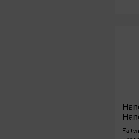
Han
Han
Falte