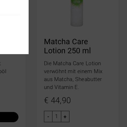
ango
Matcha Care
Lotion 250 ml
t
Die Matcha Care Lotion
oöl
verwöhnt mit einem Mix
aus Matcha, Sheabutter
und Vitamin E.
€
44,90
-
+