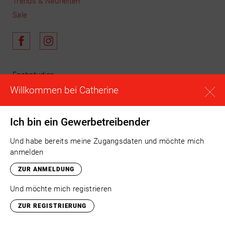
Trends & Neuheiten
Sale
Fachstudios
Willkommen bei Catherine
Schulungen
News & Aktuelles
Unser Team
Ich bin ein Gewerbetreibender
Warenkorb
Und habe bereits meine Zugangsdaten und möchte mich
Anmelden
anmelden
Registrieren
ZUR ANMELDUNG
Kontakt
Und möchte mich registrieren
Versand
ZUR REGISTRIERUNG
Impressum