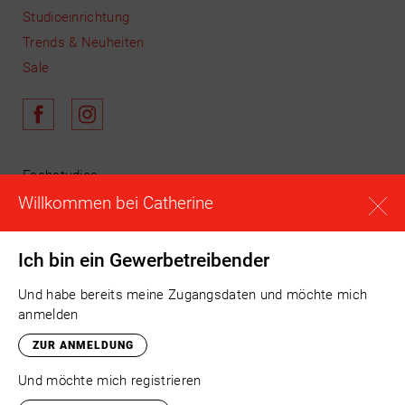
Studioeinrichtung
Trends & Neuheiten
Sale
Fachstudios
Willkommen bei Catherine
Schulungen
News & Aktuelles
Unser Team
Ich bin ein Gewerbetreibender
Warenkorb
Und habe bereits meine Zugangsdaten und möchte mich
Anmelden
anmelden
Registrieren
ZUR ANMELDUNG
Kontakt
Und möchte mich registrieren
Versand