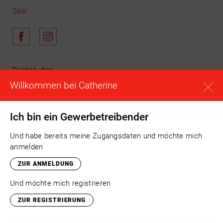
Sale
Fachstudios
Willkommen bei Catherine
Schulungen
News & Aktuelles
Unser Team
Ich bin ein Gewerbetreibender
Warenkorb
Und habe bereits meine Zugangsdaten und möchte mich
Anmelden
anmelden
Registrieren
ZUR ANMELDUNG
Kontakt
Und möchte mich registrieren
Versand
ZUR REGISTRIERUNG
Impressum
Datenschutz