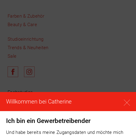
Farben & Zubehör
Beauty & Care
Studioeinrichtung
Trends & Neuheiten
Sale
Fachstudios
Willkommen bei Catherine
Schulungen
News & Aktuelles
Unser Team
Ich bin ein Gewerbetreibender
Warenkorb
Und habe bereits meine Zugangsdaten und möchte mich
Anmelden