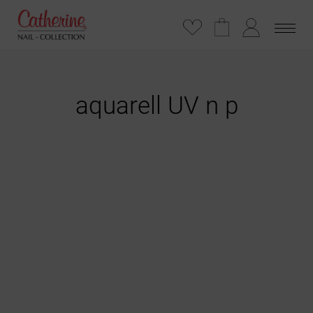
aquarell UV n p