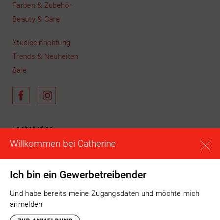
Farben & Zubehör
Beauty & Care
Studioeinrichtung
Trends & Neuheiten
Sale
Fachstudios
Willkommen bei Catherine
Schulungen
News & Aktuelles
Unser Team
Ich bin ein Gewerbetreibender
Warenkorb
Und habe bereits meine Zugangsdaten und möchte mich
Anmelden
anmelden
Registrieren